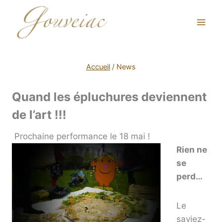
Accueil
/
News
Quand les épluchures deviennent
de l’art !!!
Prochaine performance le 18 mai !
Rien ne
se
perd…
Le
saviez-