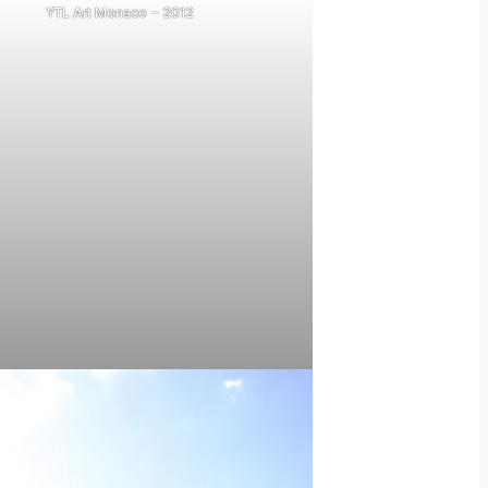
YTL Art Monaco – 2012