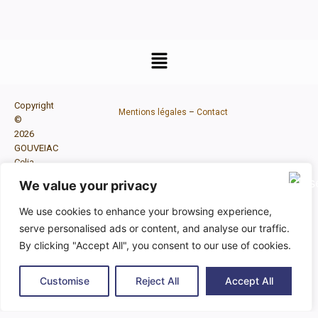
Copyright
Mentions légales
–
Contact
©
2026
GOUVEIAC
Celia
Sculptrice
We value your privacy
plasticienne
à
We use cookies to enhance your browsing experience,
Bordeaux
serve personalised ads or content, and analyse our traffic.
|
By clicking "Accept All", you consent to our use of cookies.
Réalisation
par
Mélanie
Customise
Reject All
Accept All
Duranteau